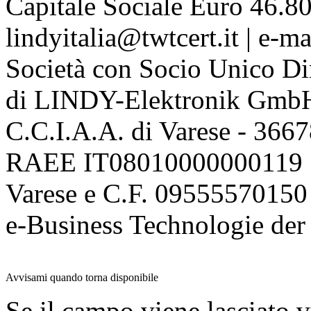
Capitale Sociale Euro 46.80
lindyitalia@twtcert.it | e-m
Società con Socio Unico Di
di LINDY-Elektronik Gmb
C.C.I.A.A. di Varese - 36
RAEE IT08010000000119 | 
Varese e C.F. 09555570150
e-Business Technologie 
Avvisami quando torna disponibile
Se il campo viene lasciato v