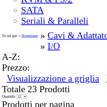
SATA
Seriali & Paralleli
»
Cavi & Adattato
Tu sei qui: »
Homepage
»
I/O
A-Z:
Prezzo:
Visualizzazione a griglia
Totale 23 Prodotti
Quantità:
Prodotti per pagina