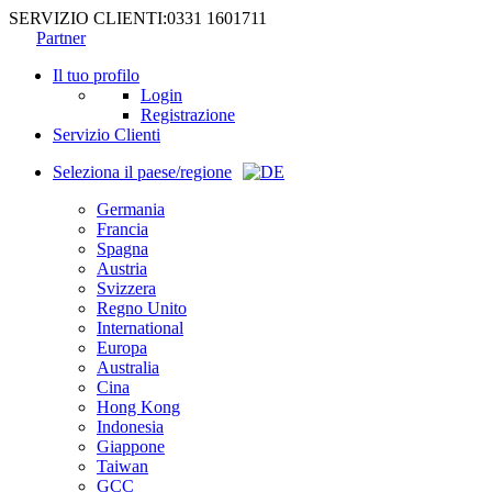
SERVIZIO CLIENTI:
0331 1601711
Partner
Il tuo profilo
Login
Registrazione
Servizio Clienti
Seleziona il paese/regione
Germania
Francia
Spagna
Austria
Svizzera
Regno Unito
International
Europa
Australia
Cina
Hong Kong
Indonesia
Giappone
Taiwan
GCC