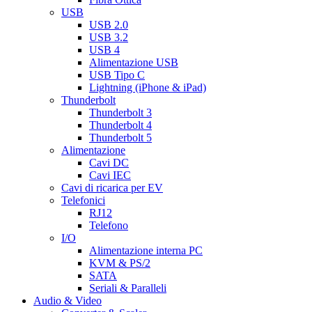
USB
USB 2.0
USB 3.2
USB 4
Alimentazione USB
USB Tipo C
Lightning (iPhone & iPad)
Thunderbolt
Thunderbolt 3
Thunderbolt 4
Thunderbolt 5
Alimentazione
Cavi DC
Cavi IEC
Cavi di ricarica per EV
Telefonici
RJ12
Telefono
I/O
Alimentazione interna PC
KVM & PS/2
SATA
Seriali & Paralleli
Audio & Video