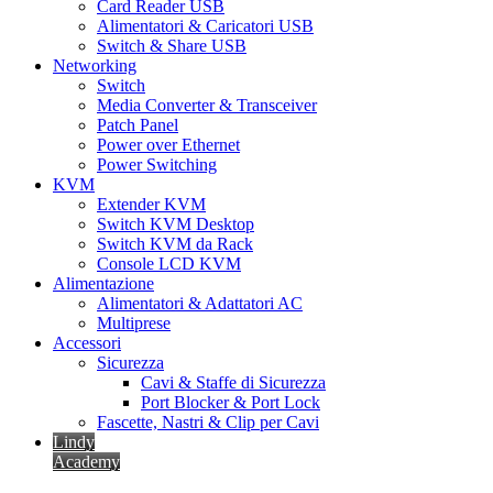
Card Reader USB
Alimentatori & Caricatori USB
Switch & Share USB
Networking
Switch
Media Converter & Transceiver
Patch Panel
Power over Ethernet
Power Switching
KVM
Extender KVM
Switch KVM Desktop
Switch KVM da Rack
Console LCD KVM
Alimentazione
Alimentatori & Adattatori AC
Multiprese
Accessori
Sicurezza
Cavi & Staffe di Sicurezza
Port Blocker & Port Lock
Fascette, Nastri & Clip per Cavi
Lindy
Academy