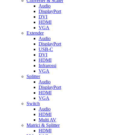
Converter & Scaler
Audio
DisplayPort
DVI
HDMI
VGA
Extender
Audio
DisplayPort
USB-C
DVI
HDMI
Infrarossi
VGA
Splitter
Audio
DisplayPort
HDMI
VGA
Switch
Audio
HDMI
Multi AV
Matrici & Splitter
HDMI