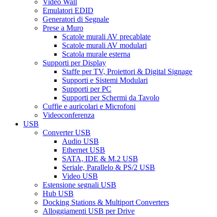
Video Wall
Emulatori EDID
Generatori di Segnale
Prese a Muro
Scatole murali AV precablate
Scatole murali AV modulari
Scatola murale esterna
Supporti per Display
Staffe per TV, Proiettori & Digital Signage
Supporti e Sistemi Modulari
Supporti per PC
Supporti per Schermi da Tavolo
Cuffie e auricolari e Microfoni
Videoconferenza
USB
Converter USB
Audio USB
Ethernet USB
SATA, IDE & M.2 USB
Seriale, Parallelo & PS/2 USB
Video USB
Estensione segnali USB
Hub USB
Docking Stations & Multiport Converters
Alloggiamenti USB per Drive