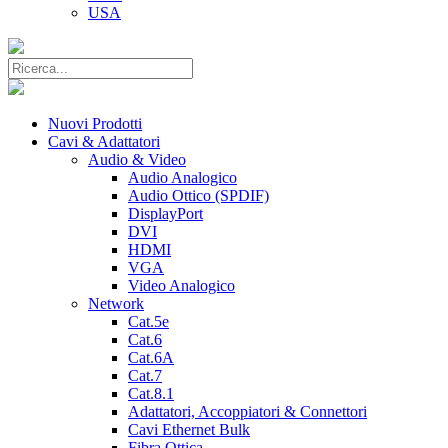
USA
Nuovi Prodotti
Cavi & Adattatori
Audio & Video
Audio Analogico
Audio Ottico (SPDIF)
DisplayPort
DVI
HDMI
VGA
Video Analogico
Network
Cat.5e
Cat.6
Cat.6A
Cat.7
Cat.8.1
Adattatori, Accoppiatori & Connettori
Cavi Ethernet Bulk
Fibra Ottica