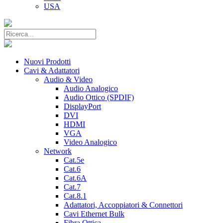
USA
Nuovi Prodotti
Cavi & Adattatori
Audio & Video
Audio Analogico
Audio Ottico (SPDIF)
DisplayPort
DVI
HDMI
VGA
Video Analogico
Network
Cat.5e
Cat.6
Cat.6A
Cat.7
Cat.8.1
Adattatori, Accoppiatori & Connettori
Cavi Ethernet Bulk
Fibra Ottica