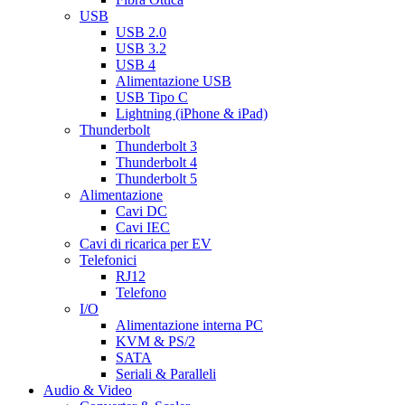
USB
USB 2.0
USB 3.2
USB 4
Alimentazione USB
USB Tipo C
Lightning (iPhone & iPad)
Thunderbolt
Thunderbolt 3
Thunderbolt 4
Thunderbolt 5
Alimentazione
Cavi DC
Cavi IEC
Cavi di ricarica per EV
Telefonici
RJ12
Telefono
I/O
Alimentazione interna PC
KVM & PS/2
SATA
Seriali & Paralleli
Audio & Video