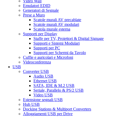
Video Wall
Emulatori EDID
Generatori di Segnale
Prese a Muro
Scatole murali AV precablate
Scatole murali AV modulari
Scatola murale esterna
Supporti per Display
Staffe per TV, Proiettori & Digital Signage
Supporti e Sistemi Modulari
Supporti per PC
Supporti per Schermi da Tavolo
Cuffie e auricolari e Microfoni
Videoconferenza
USB
Converter USB
Audio USB
Ethernet USB
SATA, IDE & M.2 USB
Seriale, Parallelo & PS/2 USB
Video USB
Estensione segnali USB
Hub USB
Docking Stations & Multiport Converters
Alloggiamenti USB per Drive