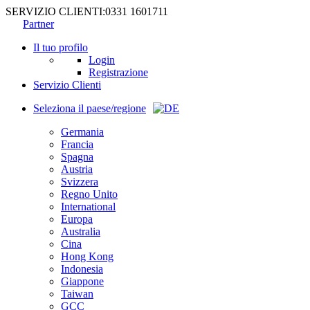
SERVIZIO CLIENTI:
0331 1601711
Partner
Il tuo profilo
Login
Registrazione
Servizio Clienti
Seleziona il paese/regione
Germania
Francia
Spagna
Austria
Svizzera
Regno Unito
International
Europa
Australia
Cina
Hong Kong
Indonesia
Giappone
Taiwan
GCC