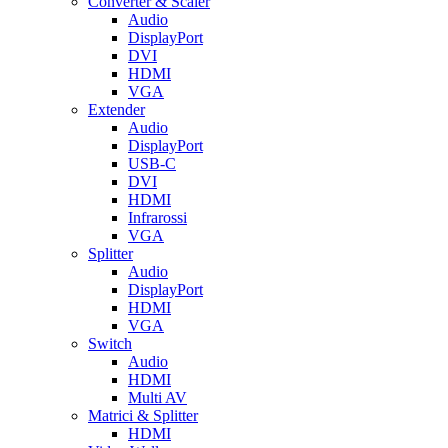
Converter & Scaler
Audio
DisplayPort
DVI
HDMI
VGA
Extender
Audio
DisplayPort
USB-C
DVI
HDMI
Infrarossi
VGA
Splitter
Audio
DisplayPort
HDMI
VGA
Switch
Audio
HDMI
Multi AV
Matrici & Splitter
HDMI