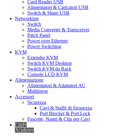
Card Reader USB
Alimentatori & Caricatori USB
Switch & Share USB
Networking
Switch
Media Converter & Transceiver
Patch Panel
Power over Ethernet
Power Switching
KVM
Extender KVM
Switch KVM Desktop
Switch KVM da Rack
Console LCD KVM
Alimentazione
Alimentatori & Adattatori AC
Multiprese
Accessori
Sicurezza
Cavi & Staffe di Sicurezza
Port Blocker & Port Lock
Fascette, Nastri & Clip per Cavi
Lindy
Academy