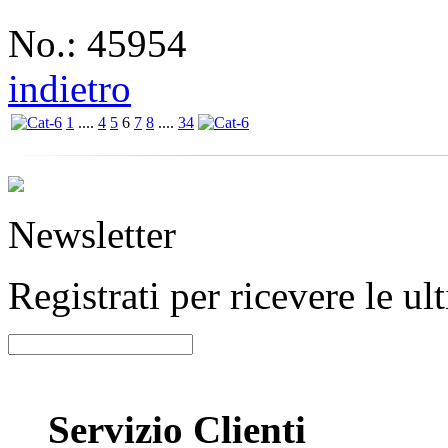
No.: 45954
indietro
1
....
4
5
6
7
8
....
34
Newsletter
Registrati per ricevere le u
Servizio Clienti