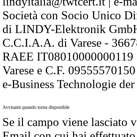
lindyitalia@twtcert.it | e-m
Società con Socio Unico Di
di LINDY-Elektronik Gmb
C.C.I.A.A. di Varese - 36
RAEE IT08010000000119 | 
Varese e C.F. 09555570150
e-Business Technologie 
Avvisami quando torna disponibile
Se il campo viene lasciato v
Email con cui hai effettuato