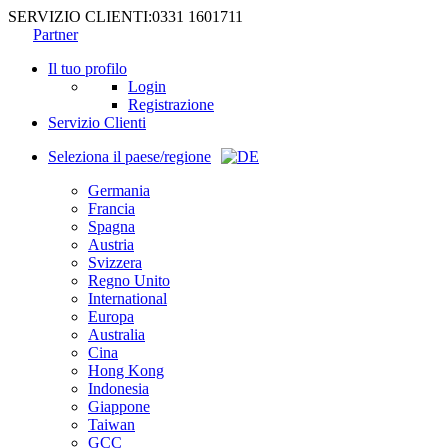
SERVIZIO CLIENTI:
0331 1601711
Partner
Il tuo profilo
Login
Registrazione
Servizio Clienti
Seleziona il paese/regione
Germania
Francia
Spagna
Austria
Svizzera
Regno Unito
International
Europa
Australia
Cina
Hong Kong
Indonesia
Giappone
Taiwan
GCC