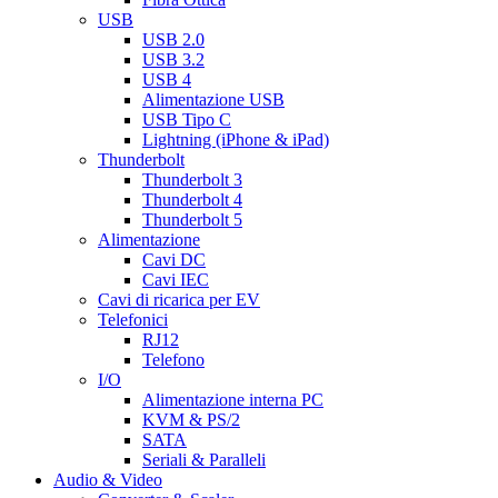
USB
USB 2.0
USB 3.2
USB 4
Alimentazione USB
USB Tipo C
Lightning (iPhone & iPad)
Thunderbolt
Thunderbolt 3
Thunderbolt 4
Thunderbolt 5
Alimentazione
Cavi DC
Cavi IEC
Cavi di ricarica per EV
Telefonici
RJ12
Telefono
I/O
Alimentazione interna PC
KVM & PS/2
SATA
Seriali & Paralleli
Audio & Video