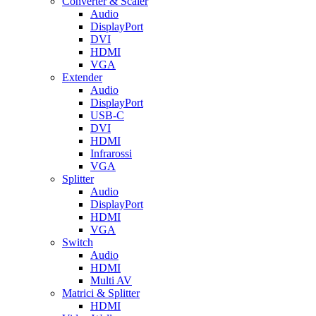
Converter & Scaler
Audio
DisplayPort
DVI
HDMI
VGA
Extender
Audio
DisplayPort
USB-C
DVI
HDMI
Infrarossi
VGA
Splitter
Audio
DisplayPort
HDMI
VGA
Switch
Audio
HDMI
Multi AV
Matrici & Splitter
HDMI