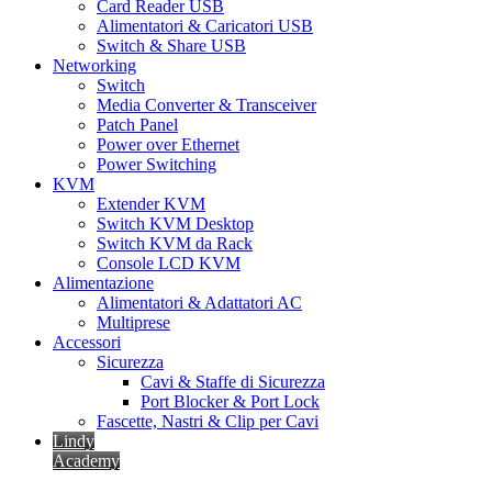
Card Reader USB
Alimentatori & Caricatori USB
Switch & Share USB
Networking
Switch
Media Converter & Transceiver
Patch Panel
Power over Ethernet
Power Switching
KVM
Extender KVM
Switch KVM Desktop
Switch KVM da Rack
Console LCD KVM
Alimentazione
Alimentatori & Adattatori AC
Multiprese
Accessori
Sicurezza
Cavi & Staffe di Sicurezza
Port Blocker & Port Lock
Fascette, Nastri & Clip per Cavi
Lindy
Academy