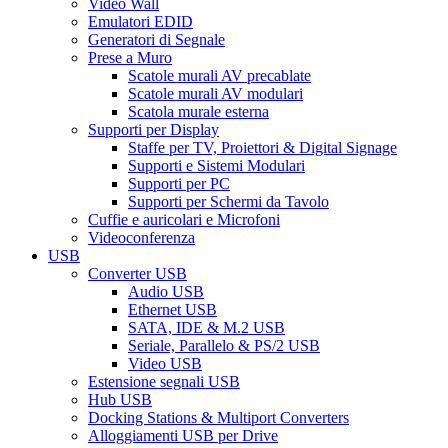
Video Wall
Emulatori EDID
Generatori di Segnale
Prese a Muro
Scatole murali AV precablate
Scatole murali AV modulari
Scatola murale esterna
Supporti per Display
Staffe per TV, Proiettori & Digital Signage
Supporti e Sistemi Modulari
Supporti per PC
Supporti per Schermi da Tavolo
Cuffie e auricolari e Microfoni
Videoconferenza
USB
Converter USB
Audio USB
Ethernet USB
SATA, IDE & M.2 USB
Seriale, Parallelo & PS/2 USB
Video USB
Estensione segnali USB
Hub USB
Docking Stations & Multiport Converters
Alloggiamenti USB per Drive