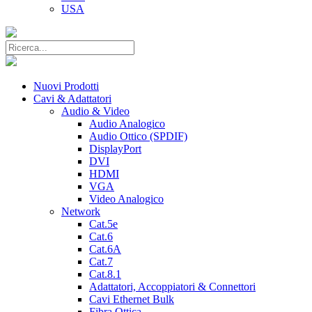
USA
Nuovi Prodotti
Cavi & Adattatori
Audio & Video
Audio Analogico
Audio Ottico (SPDIF)
DisplayPort
DVI
HDMI
VGA
Video Analogico
Network
Cat.5e
Cat.6
Cat.6A
Cat.7
Cat.8.1
Adattatori, Accoppiatori & Connettori
Cavi Ethernet Bulk
Fibra Ottica