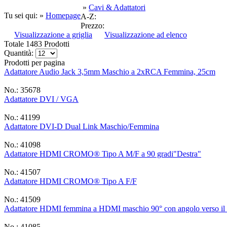
»
Cavi & Adattatori
Tu sei qui: »
Homepage
A-Z:
Prezzo:
Visualizzazione a griglia
Visualizzazione ad elenco
Totale 1483 Prodotti
Quantità:
Prodotti per pagina
Adattatore Audio Jack 3,5mm Maschio a 2xRCA Femmina, 25cm
No.: 35678
Adattatore DVI / VGA
No.: 41199
Adattatore DVI-D Dual Link Maschio/Femmina
No.: 41098
Adattatore HDMI CROMO® Tipo A M/F a 90 gradi"Destra"
No.: 41507
Adattatore HDMI CROMO® Tipo A F/F
No.: 41509
Adattatore HDMI femmina a HDMI maschio 90° con angolo verso il
No.: 41085