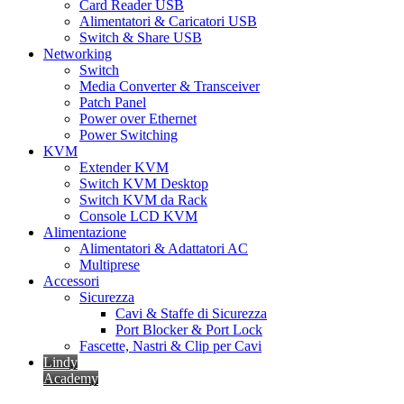
Card Reader USB
Alimentatori & Caricatori USB
Switch & Share USB
Networking
Switch
Media Converter & Transceiver
Patch Panel
Power over Ethernet
Power Switching
KVM
Extender KVM
Switch KVM Desktop
Switch KVM da Rack
Console LCD KVM
Alimentazione
Alimentatori & Adattatori AC
Multiprese
Accessori
Sicurezza
Cavi & Staffe di Sicurezza
Port Blocker & Port Lock
Fascette, Nastri & Clip per Cavi
Lindy
Academy