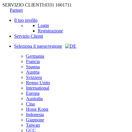
SERVIZIO CLIENTI:
0331 1601711
Partner
Il tuo profilo
Login
Registrazione
Servizio Clienti
Seleziona il paese/regione
Germania
Francia
Spagna
Austria
Svizzera
Regno Unito
International
Europa
Australia
Cina
Hong Kong
Indonesia
Giappone
Taiwan
GCC