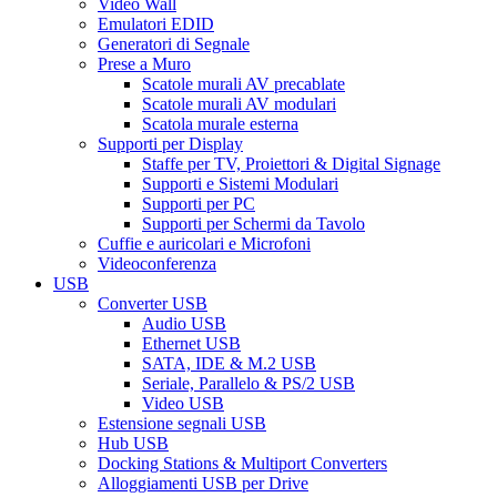
Video Wall
Emulatori EDID
Generatori di Segnale
Prese a Muro
Scatole murali AV precablate
Scatole murali AV modulari
Scatola murale esterna
Supporti per Display
Staffe per TV, Proiettori & Digital Signage
Supporti e Sistemi Modulari
Supporti per PC
Supporti per Schermi da Tavolo
Cuffie e auricolari e Microfoni
Videoconferenza
USB
Converter USB
Audio USB
Ethernet USB
SATA, IDE & M.2 USB
Seriale, Parallelo & PS/2 USB
Video USB
Estensione segnali USB
Hub USB
Docking Stations & Multiport Converters
Alloggiamenti USB per Drive