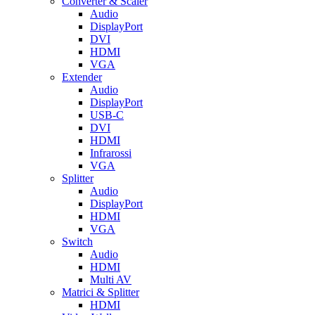
Converter & Scaler
Audio
DisplayPort
DVI
HDMI
VGA
Extender
Audio
DisplayPort
USB-C
DVI
HDMI
Infrarossi
VGA
Splitter
Audio
DisplayPort
HDMI
VGA
Switch
Audio
HDMI
Multi AV
Matrici & Splitter
HDMI