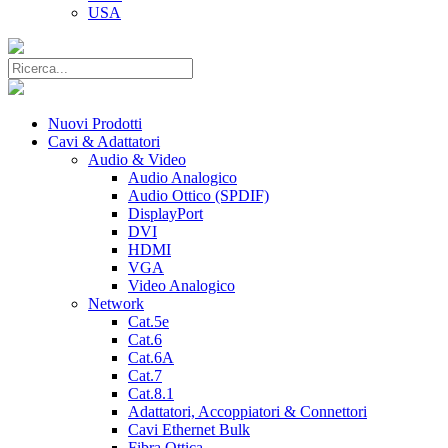
USA
Nuovi Prodotti
Cavi & Adattatori
Audio & Video
Audio Analogico
Audio Ottico (SPDIF)
DisplayPort
DVI
HDMI
VGA
Video Analogico
Network
Cat.5e
Cat.6
Cat.6A
Cat.7
Cat.8.1
Adattatori, Accoppiatori & Connettori
Cavi Ethernet Bulk
Fibra Ottica