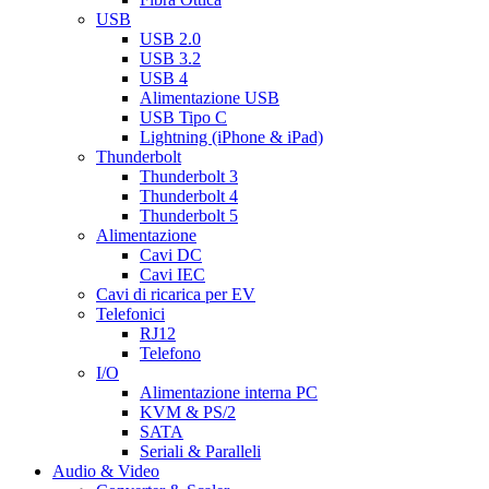
USB
USB 2.0
USB 3.2
USB 4
Alimentazione USB
USB Tipo C
Lightning (iPhone & iPad)
Thunderbolt
Thunderbolt 3
Thunderbolt 4
Thunderbolt 5
Alimentazione
Cavi DC
Cavi IEC
Cavi di ricarica per EV
Telefonici
RJ12
Telefono
I/O
Alimentazione interna PC
KVM & PS/2
SATA
Seriali & Paralleli
Audio & Video