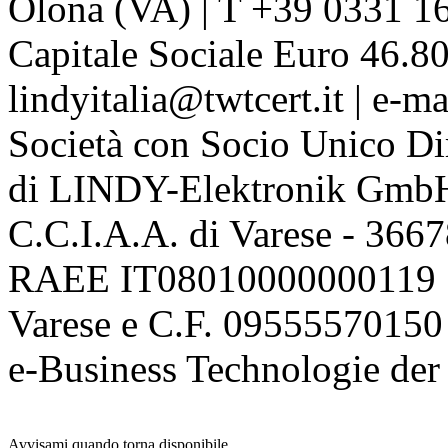
Olona (VA) | T +39 0331 1
Capitale Sociale Euro 46.80
lindyitalia@twtcert.it | e-m
Società con Socio Unico Di
di LINDY-Elektronik Gmb
C.C.I.A.A. di Varese - 36
RAEE IT08010000000119 | 
Varese e C.F. 09555570150
e-Business Technologie 
Avvisami quando torna disponibile