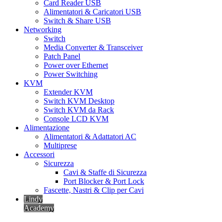
Card Reader USB
Alimentatori & Caricatori USB
Switch & Share USB
Networking
Switch
Media Converter & Transceiver
Patch Panel
Power over Ethernet
Power Switching
KVM
Extender KVM
Switch KVM Desktop
Switch KVM da Rack
Console LCD KVM
Alimentazione
Alimentatori & Adattatori AC
Multiprese
Accessori
Sicurezza
Cavi & Staffe di Sicurezza
Port Blocker & Port Lock
Fascette, Nastri & Clip per Cavi
Lindy
Academy