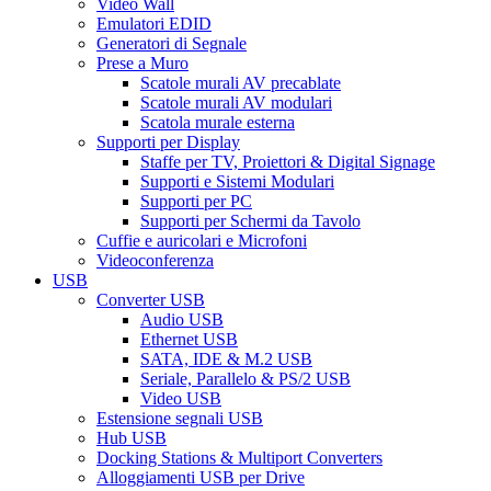
Video Wall
Emulatori EDID
Generatori di Segnale
Prese a Muro
Scatole murali AV precablate
Scatole murali AV modulari
Scatola murale esterna
Supporti per Display
Staffe per TV, Proiettori & Digital Signage
Supporti e Sistemi Modulari
Supporti per PC
Supporti per Schermi da Tavolo
Cuffie e auricolari e Microfoni
Videoconferenza
USB
Converter USB
Audio USB
Ethernet USB
SATA, IDE & M.2 USB
Seriale, Parallelo & PS/2 USB
Video USB
Estensione segnali USB
Hub USB
Docking Stations & Multiport Converters
Alloggiamenti USB per Drive