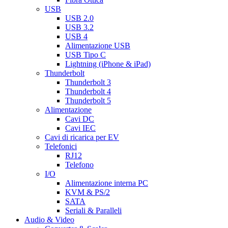
USB
USB 2.0
USB 3.2
USB 4
Alimentazione USB
USB Tipo C
Lightning (iPhone & iPad)
Thunderbolt
Thunderbolt 3
Thunderbolt 4
Thunderbolt 5
Alimentazione
Cavi DC
Cavi IEC
Cavi di ricarica per EV
Telefonici
RJ12
Telefono
I/O
Alimentazione interna PC
KVM & PS/2
SATA
Seriali & Paralleli
Audio & Video