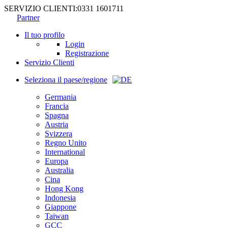
SERVIZIO CLIENTI:
0331 1601711
Partner
Il tuo profilo
Login
Registrazione
Servizio Clienti
Seleziona il paese/regione
Germania
Francia
Spagna
Austria
Svizzera
Regno Unito
International
Europa
Australia
Cina
Hong Kong
Indonesia
Giappone
Taiwan
GCC