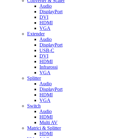
Converter & Scaler
Audio
DisplayPort
DVI
HDMI
VGA
Extender
Audio
DisplayPort
USB-C
DVI
HDMI
Infrarossi
VGA
Splitter
Audio
DisplayPort
HDMI
VGA
Switch
Audio
HDMI
Multi AV
Matrici & Splitter
HDMI