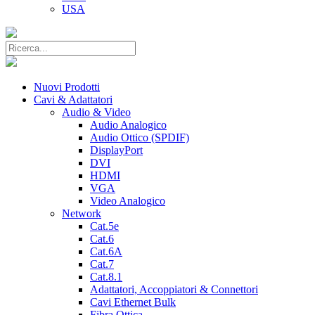
USA
Nuovi Prodotti
Cavi & Adattatori
Audio & Video
Audio Analogico
Audio Ottico (SPDIF)
DisplayPort
DVI
HDMI
VGA
Video Analogico
Network
Cat.5e
Cat.6
Cat.6A
Cat.7
Cat.8.1
Adattatori, Accoppiatori & Connettori
Cavi Ethernet Bulk
Fibra Ottica