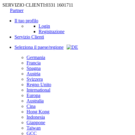
SERVIZIO CLIENTI:
0331 1601711
Partner
Il tuo profilo
Login
Registrazione
Servizio Clienti
Seleziona il paese/regione
Germania
Francia
Spagna
Austria
Svizzera
Regno Unito
International
Europa
Australia
Cina
Hong Kong
Indonesia
Giappone
Taiwan
GCC