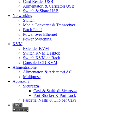
Card Reader USB
Alimentatori & Caricatori USB
Switch & Share USB
Networking
Switch
Media Converter & Transceiver
Patch Panel
Power over Ethernet
Power Switching
KVM
Extender KVM
Switch KVM Desktop
Switch KVM da Rack
Console LCD KVM
Alimentazione
Alimentatori & Adattatori AC
Multiprese
Accessori
Sicurezza
Cavi & Staffe di Sicurezza
Port Blocker & Port Lock
Fascette, Nastri & Clip per Cavi
Lindy
Academy