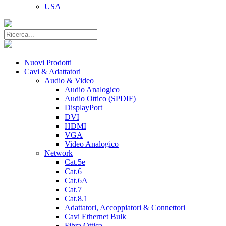
USA
Nuovi Prodotti
Cavi & Adattatori
Audio & Video
Audio Analogico
Audio Ottico (SPDIF)
DisplayPort
DVI
HDMI
VGA
Video Analogico
Network
Cat.5e
Cat.6
Cat.6A
Cat.7
Cat.8.1
Adattatori, Accoppiatori & Connettori
Cavi Ethernet Bulk
Fibra Ottica