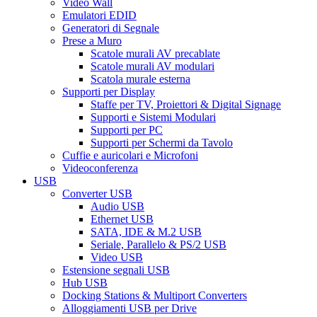
Video Wall
Emulatori EDID
Generatori di Segnale
Prese a Muro
Scatole murali AV precablate
Scatole murali AV modulari
Scatola murale esterna
Supporti per Display
Staffe per TV, Proiettori & Digital Signage
Supporti e Sistemi Modulari
Supporti per PC
Supporti per Schermi da Tavolo
Cuffie e auricolari e Microfoni
Videoconferenza
USB
Converter USB
Audio USB
Ethernet USB
SATA, IDE & M.2 USB
Seriale, Parallelo & PS/2 USB
Video USB
Estensione segnali USB
Hub USB
Docking Stations & Multiport Converters
Alloggiamenti USB per Drive