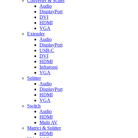
Converter & Scaler
Audio
DisplayPort
DVI
HDMI
VGA
Extender
Audio
DisplayPort
USB-C
DVI
HDMI
Infrarossi
VGA
Splitter
Audio
DisplayPort
HDMI
VGA
Switch
Audio
HDMI
Multi AV
Matrici & Splitter
HDMI