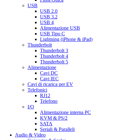
USB
USB 2.0
USB 3.2
USB 4
Alimentazione USB
USB Tipo C
Lightning (iPhone & iPad)
Thunderbolt
Thunderbolt 3
Thunderbolt 4
Thunderbolt 5
Alimentazione
Cavi DC
Cavi IEC
Cavi di ricarica per EV
Telefonici
RJ12
Telefono
I/O
Alimentazione interna PC
KVM & PS/2
SATA
Seriali & Paralleli
Audio & Video