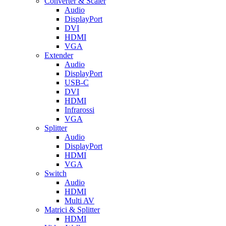
Converter & Scaler
Audio
DisplayPort
DVI
HDMI
VGA
Extender
Audio
DisplayPort
USB-C
DVI
HDMI
Infrarossi
VGA
Splitter
Audio
DisplayPort
HDMI
VGA
Switch
Audio
HDMI
Multi AV
Matrici & Splitter
HDMI