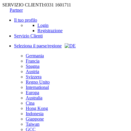
SERVIZIO CLIENTI:
0331 1601711
Partner
Il tuo profilo
Login
Registrazione
Servizio Clienti
Seleziona il paese/regione
Germania
Francia
Spagna
Austria
Svizzera
Regno Unito
International
Europa
Australia
Cina
Hong Kong
Indonesia
Giappone
Taiwan
GCC