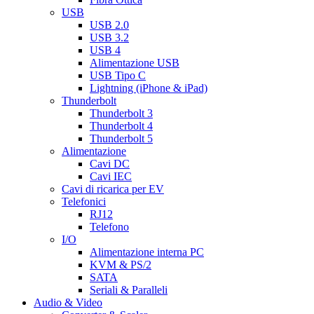
USB
USB 2.0
USB 3.2
USB 4
Alimentazione USB
USB Tipo C
Lightning (iPhone & iPad)
Thunderbolt
Thunderbolt 3
Thunderbolt 4
Thunderbolt 5
Alimentazione
Cavi DC
Cavi IEC
Cavi di ricarica per EV
Telefonici
RJ12
Telefono
I/O
Alimentazione interna PC
KVM & PS/2
SATA
Seriali & Paralleli
Audio & Video