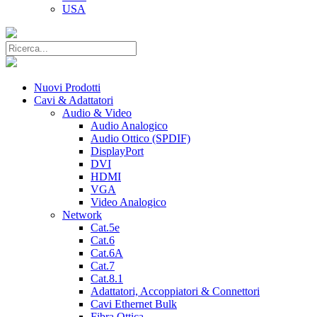
USA
Nuovi Prodotti
Cavi & Adattatori
Audio & Video
Audio Analogico
Audio Ottico (SPDIF)
DisplayPort
DVI
HDMI
VGA
Video Analogico
Network
Cat.5e
Cat.6
Cat.6A
Cat.7
Cat.8.1
Adattatori, Accoppiatori & Connettori
Cavi Ethernet Bulk
Fibra Ottica