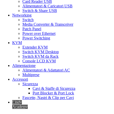
Card Reader USB
Alimentatori & Caricatori USB
Switch & Share USB
Networking
Switch
Media Converter & Transceiver
Patch Panel
Power over Ethernet
Power Switching
KVM
Extender KVM
Switch KVM Desktop
Switch KVM da Rack
Console LCD KVM
Alimentazione
Alimentatori & Adattatori AC
Multiprese
Accessori
Sicurezza
Cavi & Staffe di Sicurezza
Port Blocker & Port Lock
Fascette, Nastri & Clip per Cavi
Lindy
Academy