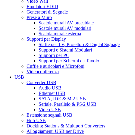
Video Wall
Emulatori EDID
Generatori di Segnale
Prese a Muro
Scatole murali AV precablate
Scatole murali AV modulari
Scatola murale esterna
Supporti per Display
Staffe per TV, Proiettori & Digital Signage
Supporti e Sistemi Modulari
Supporti per PC
Supporti per Schermi da Tavolo
Cuffie e auricolari e Microfoni
Videoconferenza
USB
Converter USB
Audio USB
Ethernet USB
SATA, IDE & M.2 USB
Seriale, Parallelo & PS/2 USB
Video USB
Estensione segnali USB
Hub USB
Docking Stations & Multiport Converters
Alloggiamenti USB per Drive