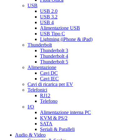
USB
USB 2.0
USB 3.2
USB 4
Alimentazione USB
USB Tipo C
Lightning (iPhone & iPad)
Thunderbolt
Thunderbolt 3
Thunderbolt 4
Thunderbolt 5
Alimentazione
Cavi DC
Cavi IEC
Cavi di ricarica per EV
Telefonici
RJ12
Telefono
I/O
Alimentazione interna PC
KVM & PS/2
SATA
Seriali & Paralleli
Audio & Video