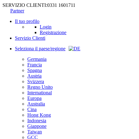
SERVIZIO CLIENTI:
0331 1601711
Partner
Il tuo profilo
Login
Registrazione
Servizio Clienti
Seleziona il paese/regione
Germania
Francia
Spagna
Austria
Svizzera
Regno Unito
International
Europa
Australia
Cina
Hong Kong
Indonesia
Giappone
Taiwan
GCC