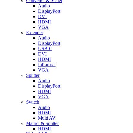
Converter & Scaler
Audio
DisplayPort
DVI
HDMI
VGA
Extender
Audio
DisplayPort
USB-C
DVI
HDMI
Infrarossi
VGA
Splitter
Audio
DisplayPort
HDMI
VGA
Switch
Audio
HDMI
Multi AV
Matrici & Splitter
HDMI