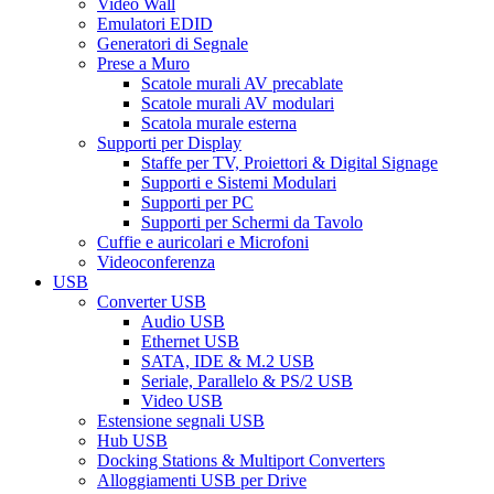
Video Wall
Emulatori EDID
Generatori di Segnale
Prese a Muro
Scatole murali AV precablate
Scatole murali AV modulari
Scatola murale esterna
Supporti per Display
Staffe per TV, Proiettori & Digital Signage
Supporti e Sistemi Modulari
Supporti per PC
Supporti per Schermi da Tavolo
Cuffie e auricolari e Microfoni
Videoconferenza
USB
Converter USB
Audio USB
Ethernet USB
SATA, IDE & M.2 USB
Seriale, Parallelo & PS/2 USB
Video USB
Estensione segnali USB
Hub USB
Docking Stations & Multiport Converters
Alloggiamenti USB per Drive