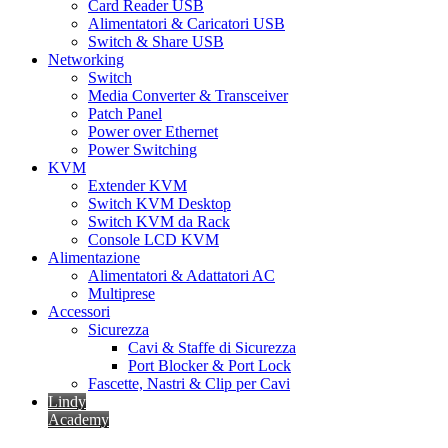
Card Reader USB
Alimentatori & Caricatori USB
Switch & Share USB
Networking
Switch
Media Converter & Transceiver
Patch Panel
Power over Ethernet
Power Switching
KVM
Extender KVM
Switch KVM Desktop
Switch KVM da Rack
Console LCD KVM
Alimentazione
Alimentatori & Adattatori AC
Multiprese
Accessori
Sicurezza
Cavi & Staffe di Sicurezza
Port Blocker & Port Lock
Fascette, Nastri & Clip per Cavi
Lindy
Academy