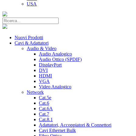
USA
Nuovi Prodotti
Cavi & Adattatori
Audio & Video
Audio Analogico
Audio Ottico (SPDIF)
DisplayPort
DVI
HDMI
VGA
Video Analogico
Network
Cat.5e
Cat.6
Cat.6A
Cat.7
Cat.8.1
Adattatori, Accoppiatori & Connettori
Cavi Ethernet Bulk
Fibra Ottica