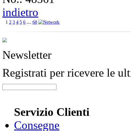
indietro
1
2
3
4
5
6
....
68
Newsletter
Registrati per ricevere le u
Servizio Clienti
Consegne