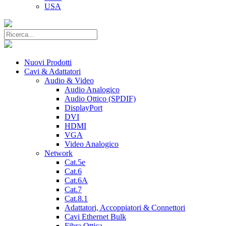
USA
Nuovi Prodotti
Cavi & Adattatori
Audio & Video
Audio Analogico
Audio Ottico (SPDIF)
DisplayPort
DVI
HDMI
VGA
Video Analogico
Network
Cat.5e
Cat.6
Cat.6A
Cat.7
Cat.8.1
Adattatori, Accoppiatori & Connettori
Cavi Ethernet Bulk
Fibra Ottica