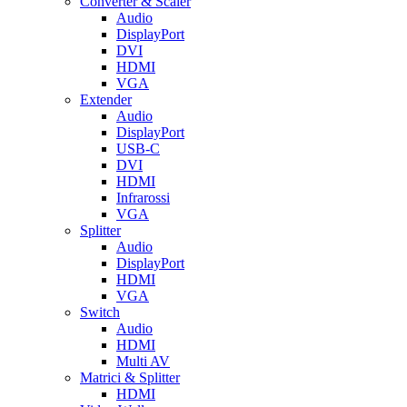
Converter & Scaler
Audio
DisplayPort
DVI
HDMI
VGA
Extender
Audio
DisplayPort
USB-C
DVI
HDMI
Infrarossi
VGA
Splitter
Audio
DisplayPort
HDMI
VGA
Switch
Audio
HDMI
Multi AV
Matrici & Splitter
HDMI