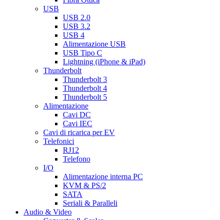
USB
USB 2.0
USB 3.2
USB 4
Alimentazione USB
USB Tipo C
Lightning (iPhone & iPad)
Thunderbolt
Thunderbolt 3
Thunderbolt 4
Thunderbolt 5
Alimentazione
Cavi DC
Cavi IEC
Cavi di ricarica per EV
Telefonici
RJ12
Telefono
I/O
Alimentazione interna PC
KVM & PS/2
SATA
Seriali & Paralleli
Audio & Video