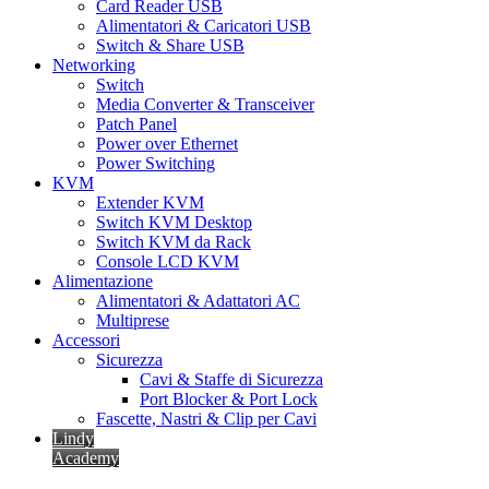
Card Reader USB
Alimentatori & Caricatori USB
Switch & Share USB
Networking
Switch
Media Converter & Transceiver
Patch Panel
Power over Ethernet
Power Switching
KVM
Extender KVM
Switch KVM Desktop
Switch KVM da Rack
Console LCD KVM
Alimentazione
Alimentatori & Adattatori AC
Multiprese
Accessori
Sicurezza
Cavi & Staffe di Sicurezza
Port Blocker & Port Lock
Fascette, Nastri & Clip per Cavi
Lindy
Academy