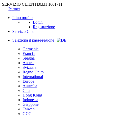
SERVIZIO CLIENTI:
0331 1601711
Partner
Il tuo profilo
Login
Registrazione
Servizio Clienti
Seleziona il paese/regione
Germania
Francia
Spagna
Austria
Svizzera
Regno Unito
International
Europa
Australia
Cina
Hong Kong
Indonesia
Giappone
Taiwan
GCC