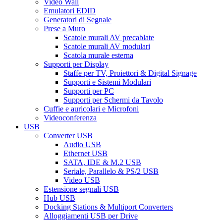
Video Wall
Emulatori EDID
Generatori di Segnale
Prese a Muro
Scatole murali AV precablate
Scatole murali AV modulari
Scatola murale esterna
Supporti per Display
Staffe per TV, Proiettori & Digital Signage
Supporti e Sistemi Modulari
Supporti per PC
Supporti per Schermi da Tavolo
Cuffie e auricolari e Microfoni
Videoconferenza
USB
Converter USB
Audio USB
Ethernet USB
SATA, IDE & M.2 USB
Seriale, Parallelo & PS/2 USB
Video USB
Estensione segnali USB
Hub USB
Docking Stations & Multiport Converters
Alloggiamenti USB per Drive