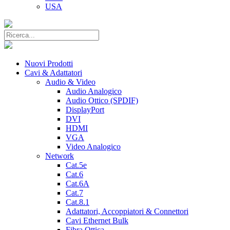
USA
Nuovi Prodotti
Cavi & Adattatori
Audio & Video
Audio Analogico
Audio Ottico (SPDIF)
DisplayPort
DVI
HDMI
VGA
Video Analogico
Network
Cat.5e
Cat.6
Cat.6A
Cat.7
Cat.8.1
Adattatori, Accoppiatori & Connettori
Cavi Ethernet Bulk
Fibra Ottica