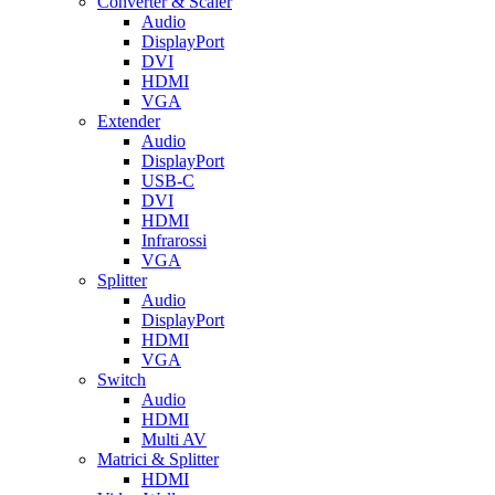
Converter & Scaler
Audio
DisplayPort
DVI
HDMI
VGA
Extender
Audio
DisplayPort
USB-C
DVI
HDMI
Infrarossi
VGA
Splitter
Audio
DisplayPort
HDMI
VGA
Switch
Audio
HDMI
Multi AV
Matrici & Splitter
HDMI