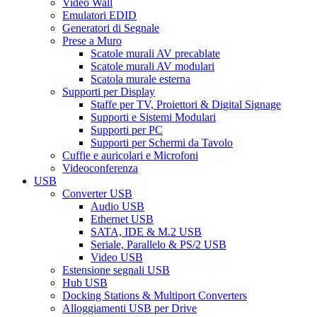
Video Wall
Emulatori EDID
Generatori di Segnale
Prese a Muro
Scatole murali AV precablate
Scatole murali AV modulari
Scatola murale esterna
Supporti per Display
Staffe per TV, Proiettori & Digital Signage
Supporti e Sistemi Modulari
Supporti per PC
Supporti per Schermi da Tavolo
Cuffie e auricolari e Microfoni
Videoconferenza
USB
Converter USB
Audio USB
Ethernet USB
SATA, IDE & M.2 USB
Seriale, Parallelo & PS/2 USB
Video USB
Estensione segnali USB
Hub USB
Docking Stations & Multiport Converters
Alloggiamenti USB per Drive