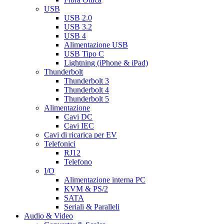
USB
USB 2.0
USB 3.2
USB 4
Alimentazione USB
USB Tipo C
Lightning (iPhone & iPad)
Thunderbolt
Thunderbolt 3
Thunderbolt 4
Thunderbolt 5
Alimentazione
Cavi DC
Cavi IEC
Cavi di ricarica per EV
Telefonici
RJ12
Telefono
I/O
Alimentazione interna PC
KVM & PS/2
SATA
Seriali & Paralleli
Audio & Video