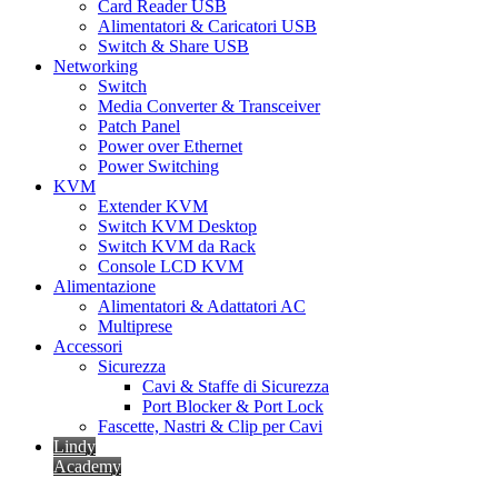
Card Reader USB
Alimentatori & Caricatori USB
Switch & Share USB
Networking
Switch
Media Converter & Transceiver
Patch Panel
Power over Ethernet
Power Switching
KVM
Extender KVM
Switch KVM Desktop
Switch KVM da Rack
Console LCD KVM
Alimentazione
Alimentatori & Adattatori AC
Multiprese
Accessori
Sicurezza
Cavi & Staffe di Sicurezza
Port Blocker & Port Lock
Fascette, Nastri & Clip per Cavi
Lindy
Academy