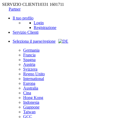
SERVIZIO CLIENTI:
0331 1601711
Partner
Il tuo profilo
Login
Registrazione
Servizio Clienti
Seleziona il paese/regione
Germania
Francia
Spagna
Austria
Svizzera
Regno Unito
International
Europa
Australia
Cina
Hong Kong
Indonesia
Giappone
Taiwan
GCC